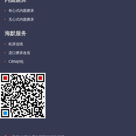
内圆磨床
有心式内圆磨床
无心式内圆磨床
海默服务
机床连线
进口磨床改造
CBN砂轮