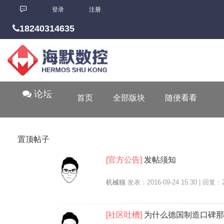
登录
注册
18240314635
论坛
首页
全部版块
随便看看
置顶帖子
[官方公告]
发帖须知
机械猫
发表：2016-09-24 15:30 | 回复：20
[社区吐槽]
为什么德国制造口碑