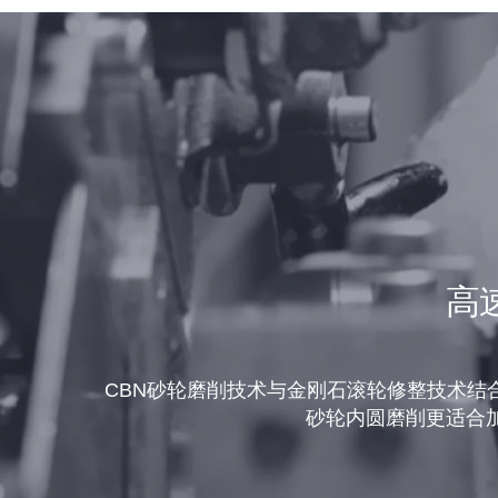
高
CBN砂轮磨削技术与金刚石滚轮修整技术结
砂轮内圆磨削更适合