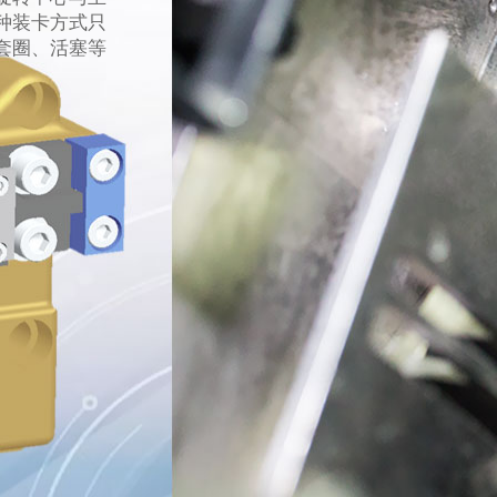
种装卡方式只
套圈、活塞等