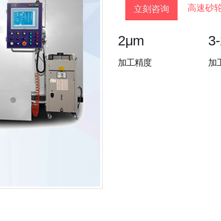
高速砂轮
立刻咨询
2μm
3
加工精度
加