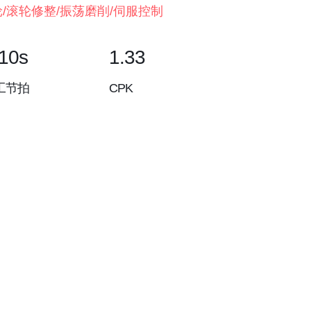
/滚轮修整/振荡磨削/伺服控制
-10s
1.33
工节拍
CPK