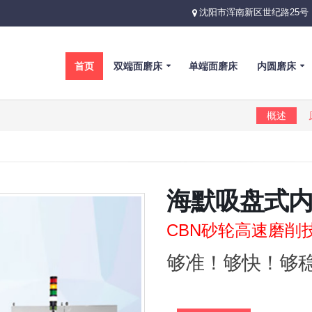
沈阳市浑南新区世纪路25号
首页
双端面磨床
单端面磨床
内圆磨床
概述
海默吸盘式
CBN砂轮高速磨削
够准！够快！够