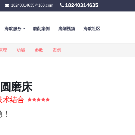
18240314635
18240314635@163.com
海默服务
磨削案例
磨削视频
海默社区
原理
功能
参数
案例
内圆磨床
技术结合
5.00
out of 5
稳！