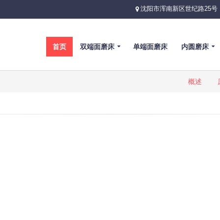
沈阳市浑南新区世纪路25号
首页
双端面磨床
单端面磨床
内圆磨床
概述