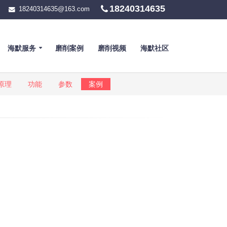
18240314635
18240314635@163.com
海默服务
磨削案例
磨削视频
海默社区
原理
功能
参数
案例