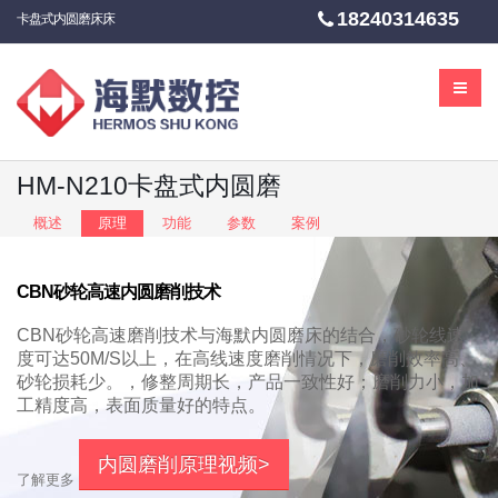
18240314635
卡盘式内圆磨床床
HM-N210卡盘式内圆磨
概述
原理
功能
参数
案例
CBN砂轮高速内圆磨削技术
CBN砂轮高速磨削技术与海默内圆磨床的结合，砂轮线速
度可达50M/S以上，在高线速度磨削情况下，磨削效率高、
砂轮损耗少。，修整周期长，产品一致性好；磨削力小，加
工精度高，表面质量好的特点。
内圆磨削原理视频>
了解更多